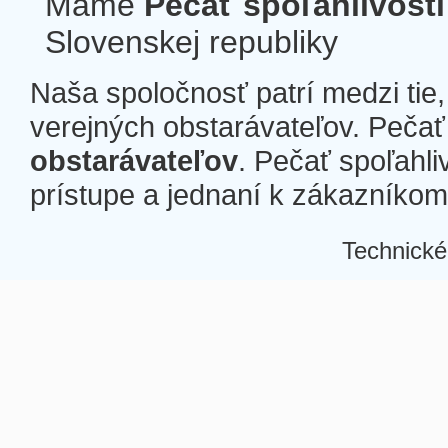
Máme
Pečať spoľahlivosti
Slovenskej republiky
Naša spoločnosť patrí medzi tie
verejných obstarávateľov. Pečať 
obstarávateľov
. Pečať spoľahli
prístupe a jednaní k zákazníkom a
Technické
Â
Â
Â