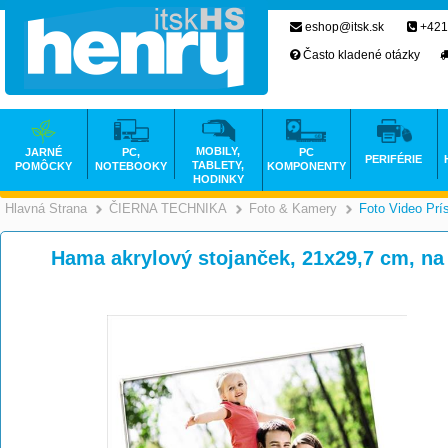
eshop@itsk.sk
+421
Často kladené otázky
MOBILY,
JARNÉ
PC,
PC
PERIFÉRIE
TABLETY,
POMÔCKY
NOTEBOOKY
KOMPONENTY
HODINKY
Hlavná Strana
ČIERNA TECHNIKA
Foto & Kamery
Foto Video Prí
>
>
Hama akrylový stojanček, 21x29,7 cm, na