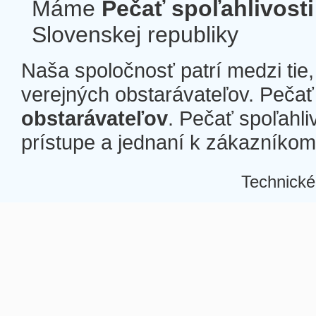
Máme
Pečať spoľahlivosti
Slovenskej republiky
Naša spoločnosť patrí medzi tie
verejných obstarávateľov. Pečať 
obstarávateľov
. Pečať spoľahli
prístupe a jednaní k zákazníkom a
Technické
Â
Â
Â