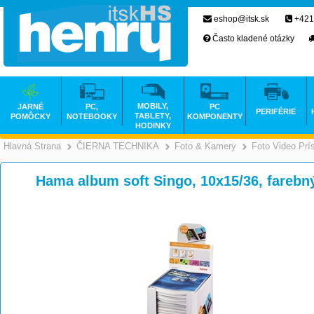
eshop@itsk.sk
+421
Často kladené otázky
MOBILY,
JARNÉ
PC,
PC
PERIFÉRIE
TABLETY,
POMÔCKY
NOTEBOOKY
KOMPONENTY
HODINKY
Hlavná Strana
ČIERNA TECHNIKA
Foto & Kamery
Foto Video Prí
>
>
Hama album soft Singo, 10x15/36, farebn