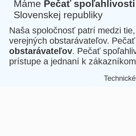
Máme
Pečať spoľahlivosti
Slovenskej republiky
Naša spoločnosť patrí medzi tie
verejných obstarávateľov. Pečať 
obstarávateľov
. Pečať spoľahli
prístupe a jednaní k zákazníkom a
Technické
Â
Â
Â