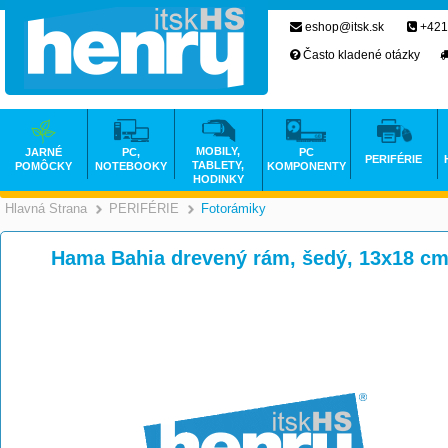
eshop@itsk.sk
+421
Často kladené otázky
MOBILY,
JARNÉ
PC,
PC
PERIFÉRIE
TABLETY,
POMÔCKY
NOTEBOOKY
KOMPONENTY
HODINKY
Hlavná Strana
PERIFÉRIE
Fotorámiky
>
>
Hama Bahia drevený rám, šedý, 13x18 c