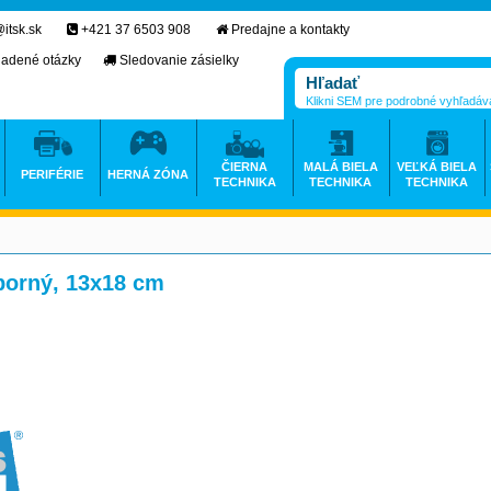
itsk.sk
+421 37 6503 908
Predajne a kontakty
ladené otázky
Sledovanie zásielky
Klikni SEM pre podrobné vyhľadáv
ČIERNA
MALÁ BIELA
VEĽKÁ BIELA
PERIFÉRIE
HERNÁ ZÓNA
TECHNIKA
TECHNIKA
TECHNIKA
borný, 13x18 cm