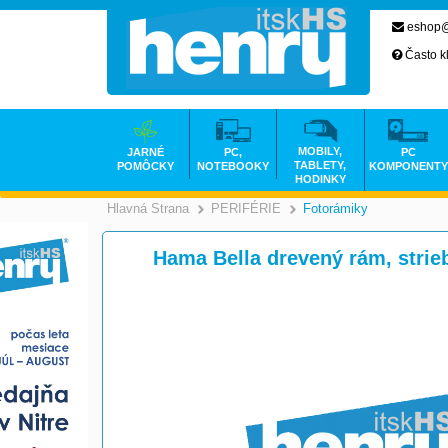
eshop@
Často k
MOBILY,
JARNÉ
PC,
PC
TABLETY,
POMÔCKY
NOTEBOOKY
KOMPONENTY
HODINKY
Hlavná Strana
PERIFÉRIE
Fotorámiky
>
>
Hama Bella drevený rám, strie