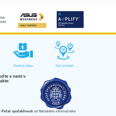
Osobný odber
Sieť predajní
ďte s nami v
akte:
e
Pečať spoľahlivosti
od Národného informačného