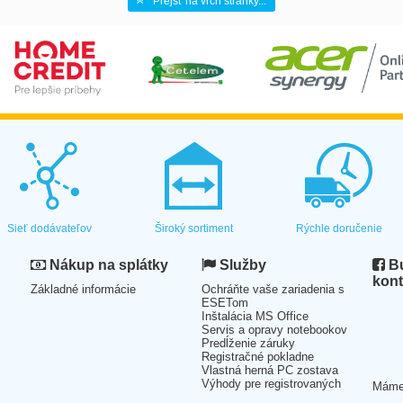
Prejsť na vrch stránky...
Sieť dodávateľov
Široký sortiment
Rýchle doručenie
Nákup na splátky
Služby
Bu
kont
Základné informácie
Ochráňte vaše zariadenia s
ESETom
Inštalácia MS Office
Servis a opravy notebookov
Predĺženie záruky
Registračné pokladne
Vlastná herná PC zostava
Výhody pre registrovaných
Mám