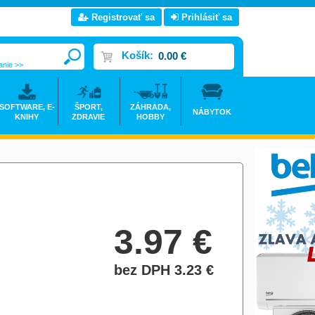
Registrovať sa
Prihlásiť sa
Košík:
0.00 €
anie >>
SOFTWARE, E-
ŠPORT,
ZÁHRADA,
NÁBYTOK
KNIHY
ZDRAVIE
HOBBY
3.97
€
bez DPH 3.23
€
do košíka