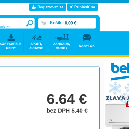
Registrovať sa
Prihlásiť sa
Košík:
0.00 €
anie >>
SOFTWARE, E-
ŠPORT,
ZÁHRADA,
NÁBYTOK
KNIHY
ZDRAVIE
HOBBY
6.64
€
bez DPH 5.40
€
do košíka