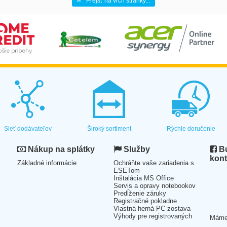
Prejsť na vrch stránky...
Sieť dodávateľov
Široký sortiment
Rýchle doručenie
Nákup na splátky
Služby
Bu
kont
Základné informácie
Ochráňte vaše zariadenia s
ESETom
Inštalácia MS Office
Servis a opravy notebookov
Predĺženie záruky
Registračné pokladne
Vlastná herná PC zostava
Výhody pre registrovaných
Mám