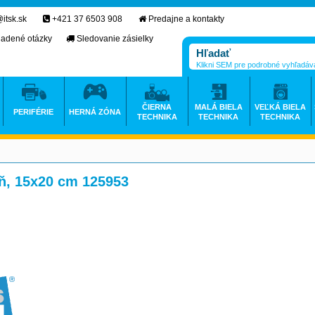
itsk.sk
+421 37 6503 908
Predajne a kontakty
ladené otázky
Sledovanie zásielky
Klikni SEM pre podrobné vyhľadáv
ČIERNA
MALÁ BIELA
VEĽKÁ BIELA
PERIFÉRIE
HERNÁ ZÓNA
TECHNIKA
TECHNIKA
TECHNIKA
ň, 15x20 cm 125953