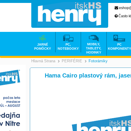
eshop@
Často k
MOBILY,
JARNÉ
PC,
PC
TABLETY,
POMÔCKY
NOTEBOOKY
KOMPONENTY
HODINKY
Hlavná Strana
PERIFÉRIE
Fotorámiky
>
>
Hama Cairo plastový rám, jase