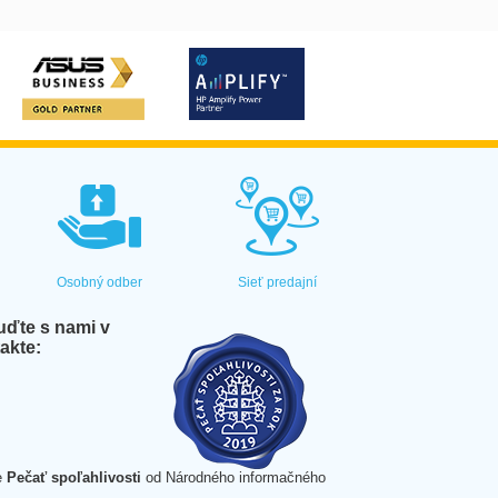
Osobný odber
Sieť predajní
ďte s nami v
akte:
e
Pečať spoľahlivosti
od Národného informačného