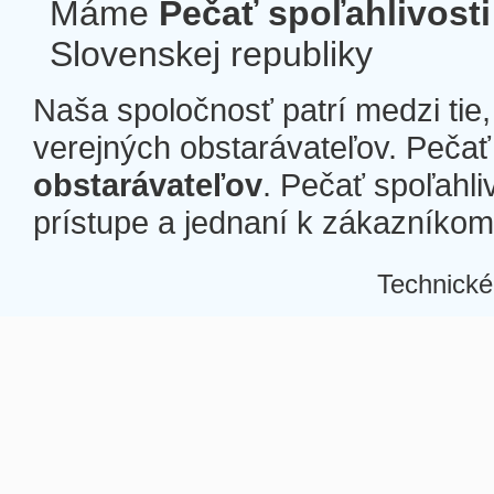
Máme
Pečať spoľahlivosti
Slovenskej republiky
Naša spoločnosť patrí medzi tie
verejných obstarávateľov. Pečať 
obstarávateľov
. Pečať spoľahli
prístupe a jednaní k zákazníkom a
Technické
Â
Â
Â