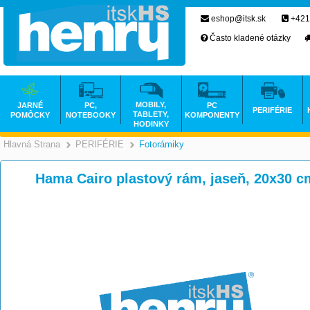
eshop@itsk.sk
+421
Často kladené otázky
MOBILY,
JARNÉ
PC,
PC
PERIFÉRIE
TABLETY,
POMÔCKY
NOTEBOOKY
KOMPONENTY
HODINKY
Hlavná Strana
PERIFÉRIE
Fotorámiky
>
>
Hama Cairo plastový rám, jaseň, 20x30 c