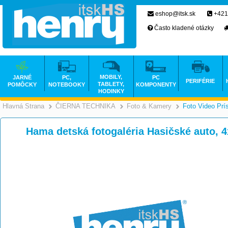
eshop@itsk.sk
+421
Často kladené otázky
MOBILY,
JARNÉ
PC,
PC
PERIFÉRIE
TABLETY,
POMÔCKY
NOTEBOOKY
KOMPONENTY
HODINKY
Hlavná Strana
ČIERNA TECHNIKA
Foto & Kamery
Foto Video Prí
>
>
Hama detská fotogaléria Hasičské auto, 