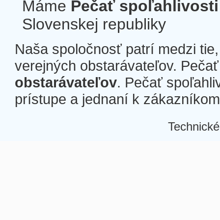
Máme
Pečať spoľahlivosti
Slovenskej republiky
Naša spoločnosť patrí medzi tie
verejných obstarávateľov. Pečať 
obstarávateľov
. Pečať spoľahli
prístupe a jednaní k zákazníkom a
Technické
Â
Â
Â