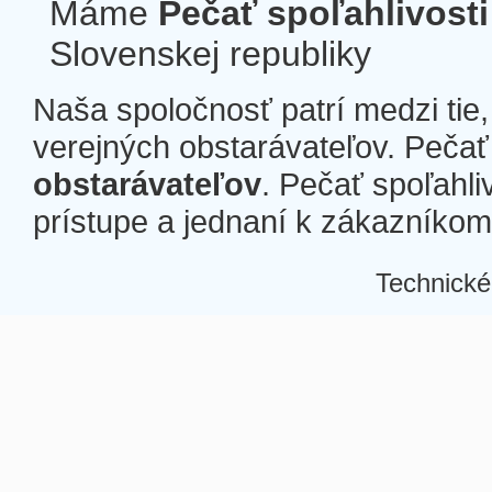
Máme
Pečať spoľahlivosti
Slovenskej republiky
Naša spoločnosť patrí medzi tie
verejných obstarávateľov. Pečať 
obstarávateľov
. Pečať spoľahli
prístupe a jednaní k zákazníkom a
Technické
Â
Â
Â