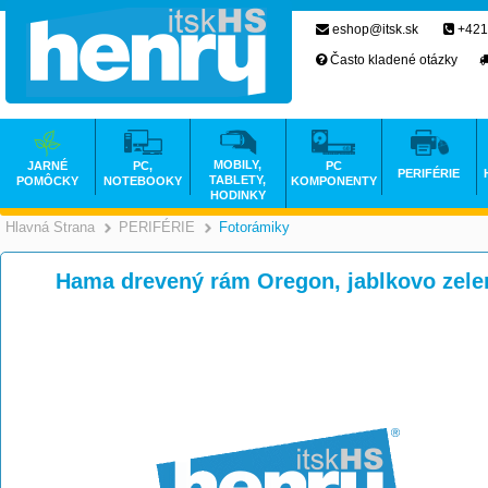
eshop@itsk.sk
+421
Často kladené otázky
MOBILY,
JARNÉ
PC,
PC
PERIFÉRIE
TABLETY,
POMÔCKY
NOTEBOOKY
KOMPONENTY
HODINKY
Hlavná Strana
PERIFÉRIE
Fotorámiky
>
>
Hama drevený rám Oregon, jablkovo zele