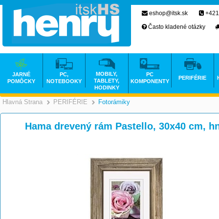
eshop@itsk.sk
+421
Často kladené otázky
MOBILY,
JARNÉ
PC,
PC
PERIFÉRIE
TABLETY,
POMÔCKY
NOTEBOOKY
KOMPONENTY
HODINKY
Hlavná Strana
PERIFÉRIE
Fotorámiky
>
>
Hama drevený rám Pastello, 30x40 cm, h