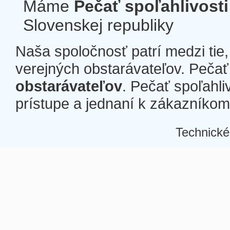
Máme
Pečať spoľahlivosti
Slovenskej republiky
Naša spoločnosť patrí medzi tie
verejných obstarávateľov. Pečať 
obstarávateľov
. Pečať spoľahli
prístupe a jednaní k zákazníkom a
Technické
Â
Â
Â