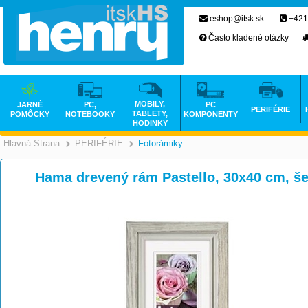
eshop@itsk.sk
+421
Často kladené otázky
MOBILY,
JARNÉ
PC,
PC
PERIFÉRIE
TABLETY,
POMÔCKY
NOTEBOOKY
KOMPONENTY
HODINKY
Hlavná Strana
PERIFÉRIE
Fotorámiky
>
>
Hama drevený rám Pastello, 30x40 cm, š