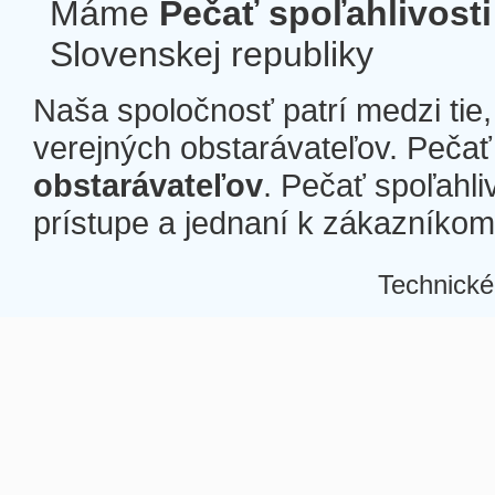
Máme
Pečať spoľahlivosti
Slovenskej republiky
Naša spoločnosť patrí medzi tie
verejných obstarávateľov. Pečať 
obstarávateľov
. Pečať spoľahli
prístupe a jednaní k zákazníkom a
Technické
Â
Â
Â