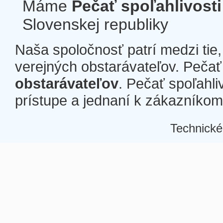
Máme
Pečať spoľahlivosti
Slovenskej republiky
Naša spoločnosť patrí medzi tie
verejných obstarávateľov. Pečať 
obstarávateľov
. Pečať spoľahli
prístupe a jednaní k zákazníkom a
Technické
Â
Â
Â