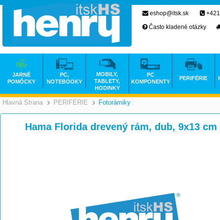
eshop@itsk.sk
+421
Často kladené otázky
MOBILY,
JARNÉ
PC,
PC
PERIFÉRIE
TABLETY,
POMÔCKY
NOTEBOOKY
KOMPONENTY
HODINKY
Hlavná Strana
PERIFÉRIE
Fotorámiky
>
>
Hama Florida drevený rám, dub, 9x13 cm