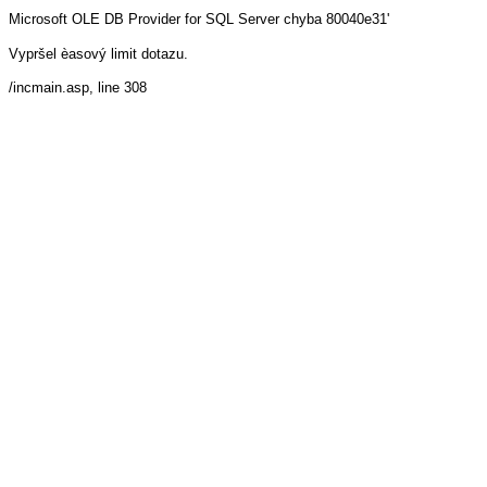
Microsoft OLE DB Provider for SQL Server
chyba 80040e31'
Vypršel èasový limit dotazu.
/incmain.asp
, line 308