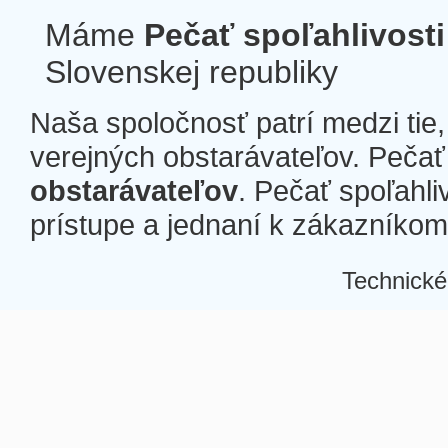
Máme
Pečať spoľahlivosti
Slovenskej republiky
Naša spoločnosť patrí medzi tie
verejných obstarávateľov. Pečať 
obstarávateľov
. Pečať spoľahli
prístupe a jednaní k zákazníkom a
Technické
Â
Â
Â