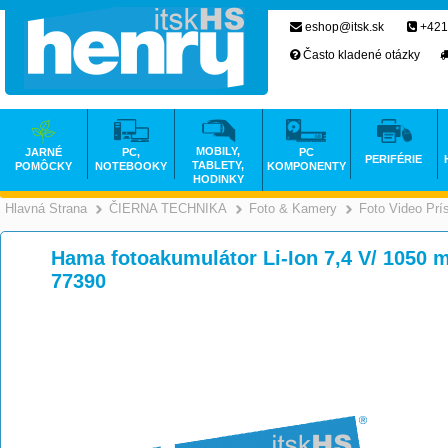
eshop@itsk.sk
+421
Často kladené otázky
MOBILY,
JARNÉ
PC,
PC
PERIFÉRIE
TABLETY,
POMÔCKY
NOTEBOOKY
KOMPONENTY
HODINKY
Hlavná Strana
ČIERNA TECHNIKA
Foto & Kamery
Foto Video Prí
>
>
Hama fotoakumulátor Li-Ion 7,4 V/ 1050
77390