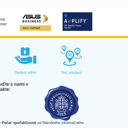
Osobný odber
Sieť predajní
ďte s nami v
akte:
e
Pečať spoľahlivosti
od Národného informačného