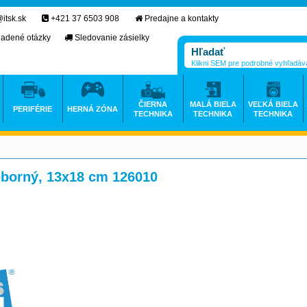
itsk.sk
+421 37 6503 908
Predajne a kontakty
ladené otázky
Sledovanie zásielky
Klikni SEM pre podrobné vyhľadáv
ČIERNA
MALÁ BIELA
VEĽKÁ BIELA
PERIFÉRIE
HERNÁ ZÓNA
TECHNIKA
TECHNIKA
TECHNIKA
eborný, 13x18 cm 126010