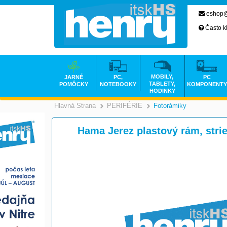
eshop@
Často k
MOBILY,
JARNÉ
PC,
PC
TABLETY,
POMÔCKY
NOTEBOOKY
KOMPONENTY
HODINKY
Hlavná Strana
PERIFÉRIE
Fotorámiky
>
>
Hama Jerez plastový rám, stri