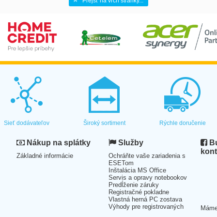
Prejsť na vrch stránky...
Sieť dodávateľov
Široký sortiment
Rýchle doručenie
Nákup na splátky
Služby
Bu
kont
Základné informácie
Ochráňte vaše zariadenia s
ESETom
Inštalácia MS Office
Servis a opravy notebookov
Predĺženie záruky
Registračné pokladne
Vlastná herná PC zostava
Výhody pre registrovaných
Mám