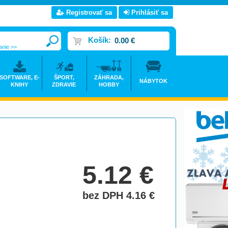
Registrovať sa
Prihlásiť sa
Košík:
0.00 €
anie >>
SOFTWARE, E-
ŠPORT,
ZÁHRADA,
NÁBYTOK
KNIHY
ZDRAVIE
HOBBY
5.12
€
bez DPH 4.16
€
do košíka