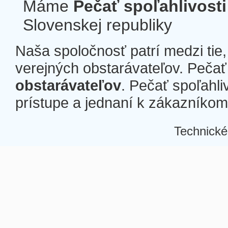
Máme
Pečať spoľahlivosti
Slovenskej republiky
Naša spoločnosť patrí medzi tie
verejných obstarávateľov. Pečať 
obstarávateľov
. Pečať spoľahli
prístupe a jednaní k zákazníkom a
Technické
Â
Â
Â