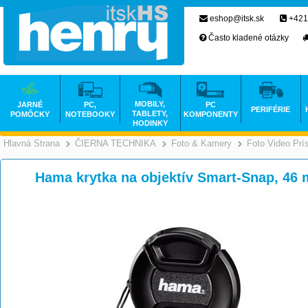
eshop@itsk.sk
+421
Často kladené otázky
MOBILY,
JARNÉ
PC,
PC
PERIFÉRIE
TABLETY,
POMÔCKY
NOTEBOOKY
KOMPONENTY
HODINKY
Hlavná Strana
ČIERNA TECHNIKA
Foto & Kamery
Foto Video Prí
>
>
Hama krytka na objektív Smart-Snap, 46