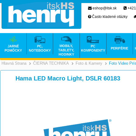
eshop@itsk.sk
+421
Často kladené otázky
MOBILY,
JARNÉ
PC,
PC
PERIFÉRIE
TABLETY,
POMÔCKY
NOTEBOOKY
KOMPONENTY
HODINKY
Hlavná Strana
ČIERNA TECHNIKA
Foto & Kamery
Foto Video Prí
>
>
Hama LED Macro Light, DSLR 60183