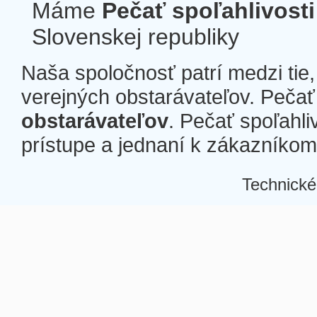
Máme
Pečať spoľahlivosti
Slovenskej republiky
Naša spoločnosť patrí medzi tie
verejných obstarávateľov. Pečať 
obstarávateľov
. Pečať spoľahli
prístupe a jednaní k zákazníkom a
Technické
Â
Â
Â