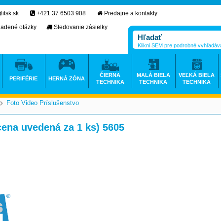
itsk.sk
+421 37 6503 908
Predajne a kontakty
ladené otázky
Sledovanie zásielky
Klikni SEM pre podrobné vyhľadáv
ČIERNA
MALÁ BIELA
VEĽKÁ BIELA
PERIFÉRIE
HERNÁ ZÓNA
TECHNIKA
TECHNIKA
TECHNIKA
Foto Video Príslušenstvo
>
>
cena uvedená za 1 ks) 5605