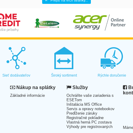
Prejsť na vrch stránky...
Sieť dodávateľov
Široký sortiment
Rýchle doručenie
Nákup na splátky
Služby
Bu
kont
Základné informácie
Ochráňte vaše zariadenia s
ESETom
Inštalácia MS Office
Servis a opravy notebookov
Predĺženie záruky
Registračné pokladne
Vlastná herná PC zostava
Výhody pre registrovaných
Mám