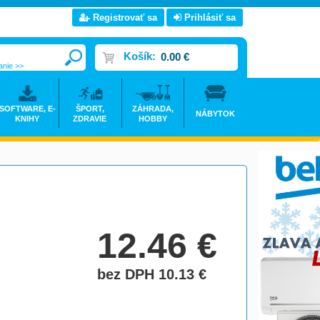
Registrovať sa
Prihlásiť sa
Košík:
0.00 €
anie >>
SOFTWARE, E-
ŠPORT,
ZÁHRADA,
NÁBYTOK
KNIHY
ZDRAVIE
HOBBY
12.46
€
bez DPH 10.13
€
do košíka