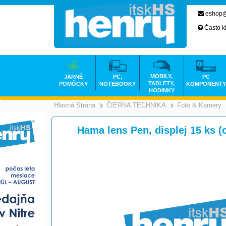
eshop@
Často k
MOBILY,
JARNÉ
PC,
PC
TABLETY,
POMÔCKY
NOTEBOOKY
KOMPONENTY
HODINKY
Hlavná Strana
ČIERNA TECHNIKA
Foto & Kamery
>
Hama lens Pen, displej 15 ks (