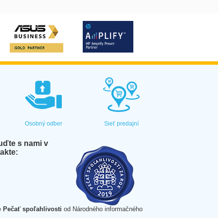
Osobný odber
Sieť predajní
ďte s nami v
akte:
e
Pečať spoľahlivosti
od Národného informačného