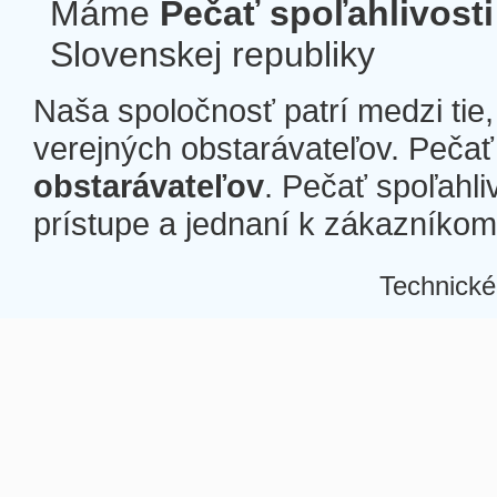
Máme
Pečať spoľahlivosti
Slovenskej republiky
Naša spoločnosť patrí medzi tie
verejných obstarávateľov. Pečať 
obstarávateľov
. Pečať spoľahli
prístupe a jednaní k zákazníkom a
Technické
Â
Â
Â