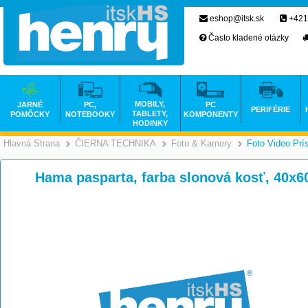
eshop@itsk.sk
+421
Často kladené otázky
MOBILY,
JARNÉ
PC,
PC
PERIFÉRIE
TABLETY,
POMÔCKY
NOTEBOOKY
KOMPONENTY
HODINKY
Hlavná Strana
ČIERNA TECHNIKA
Foto & Kamery
Foto Video Prí
>
>
Hama pasparta, farba slonová kosť, 40x6