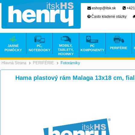
eshop@itsk.sk
+421
Často kladené otázky
MOBILY,
JARNÉ
PC,
PC
PERIFÉRIE
TABLETY,
POMÔCKY
NOTEBOOKY
KOMPONENTY
HODINKY
Hlavná Strana
PERIFÉRIE
Fotorámiky
>
>
Hama plastový rám Malaga 13x18 cm, fia