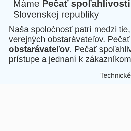
Máme
Pečať spoľahlivosti
Slovenskej republiky
Naša spoločnosť patrí medzi tie
verejných obstarávateľov. Pečať 
obstarávateľov
. Pečať spoľahli
prístupe a jednaní k zákazníkom a
Technické
Â
Â
Â