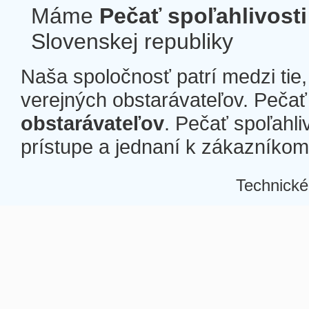
Máme
Pečať spoľahlivosti
Slovenskej republiky
Naša spoločnosť patrí medzi tie
verejných obstarávateľov. Pečať 
obstarávateľov
. Pečať spoľahli
prístupe a jednaní k zákazníkom a
Technické
Â
Â
Â