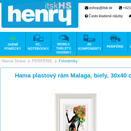
eshop@itsk.sk
+421
Často kladené otázky
MOBILY,
JARNÉ
PC,
PC
PERIFÉRIE
TABLETY,
POMÔCKY
NOTEBOOKY
KOMPONENTY
HODINKY
Hlavná Strana
PERIFÉRIE
Fotorámiky
>
>
Hama plastový rám Malaga, biely, 30x40 