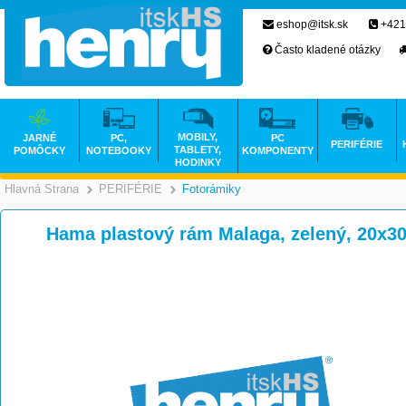
eshop@itsk.sk
+421
Často kladené otázky
MOBILY,
JARNÉ
PC,
PC
PERIFÉRIE
TABLETY,
POMÔCKY
NOTEBOOKY
KOMPONENTY
HODINKY
Hlavná Strana
PERIFÉRIE
Fotorámiky
>
>
Hama plastový rám Malaga, zelený, 20x3