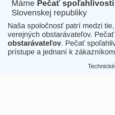
Máme
Pečať spoľahlivosti
Slovenskej republiky
Naša spoločnosť patrí medzi tie
verejných obstarávateľov. Pečať 
obstarávateľov
. Pečať spoľahli
prístupe a jednaní k zákazníkom a
Technické
Â
Â
Â