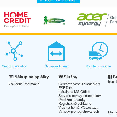
Prejsť na vrch stránky...
Sieť dodávateľov
Široký sortiment
Rýchle doručenie
Nákup na splátky
Služby
Bu
kont
Základné informácie
Ochráňte vaše zariadenia s
ESETom
Inštalácia MS Office
Servis a opravy notebookov
Predĺženie záruky
Registračné pokladne
Vlastná herná PC zostava
Výhody pre registrovaných
Mám