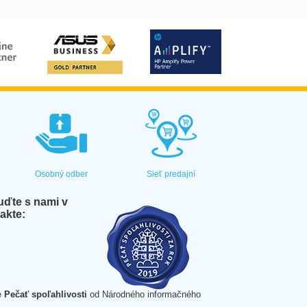
Osobný odber
Sieť predajní
ďte s nami v
akte:
e
Pečať spoľahlivosti
od Národného informačného