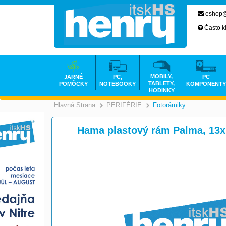
eshop@
Často k
MOBILY,
JARNÉ
PC,
PC
TABLETY,
POMÔCKY
NOTEBOOKY
KOMPONENTY
HODINKY
Hlavná Strana
PERIFÉRIE
Fotorámiky
>
>
Hama plastový rám Palma, 13x