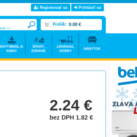
Registrovať sa
Prihlásiť sa
Košík:
0.00 €
anie >>
SOFTWARE, E-
ŠPORT,
ZÁHRADA,
NÁBYTOK
KNIHY
ZDRAVIE
HOBBY
2.24
€
bez DPH 1.82
€
do košíka