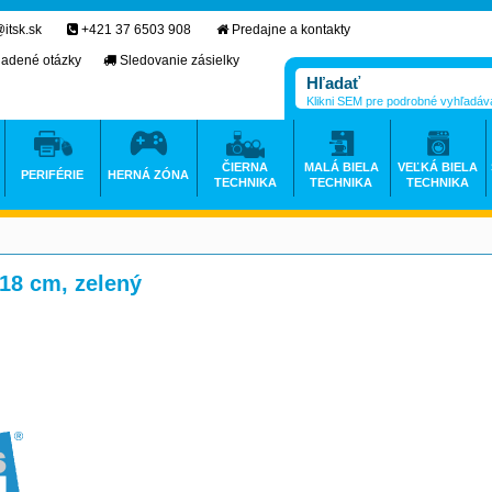
itsk.sk
+421 37 6503 908
Predajne a kontakty
ladené otázky
Sledovanie zásielky
Klikni SEM pre podrobné vyhľadáv
ČIERNA
MALÁ BIELA
VEĽKÁ BIELA
PERIFÉRIE
HERNÁ ZÓNA
TECHNIKA
TECHNIKA
TECHNIKA
18 cm, zelený