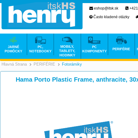
eshop@itsk.sk
+421
Často kladené otázky
MOBILY,
JARNÉ
PC,
PC
PERIFÉRIE
TABLETY,
POMÔCKY
NOTEBOOKY
KOMPONENTY
HODINKY
Hlavná Strana
PERIFÉRIE
Fotorámiky
>
>
Hama Porto Plastic Frame, anthracite, 3