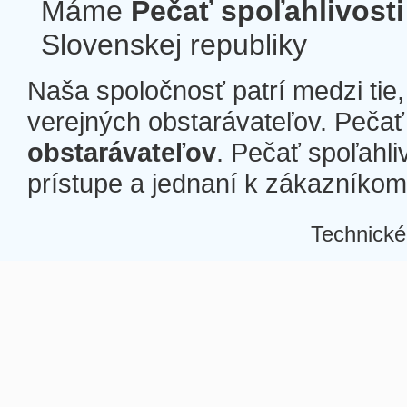
Máme
Pečať spoľahlivosti
Slovenskej republiky
Naša spoločnosť patrí medzi tie
verejných obstarávateľov. Pečať 
obstarávateľov
. Pečať spoľahli
prístupe a jednaní k zákazníkom a
Technické
Â
Â
Â