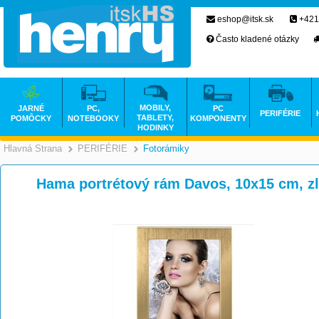
eshop@itsk.sk
+421
Často kladené otázky
MOBILY,
JARNÉ
PC,
PC
PERIFÉRIE
TABLETY,
POMÔCKY
NOTEBOOKY
KOMPONENTY
HODINKY
Hlavná Strana
PERIFÉRIE
Fotorámiky
>
>
Hama portrétový rám Davos, 10x15 cm, zl