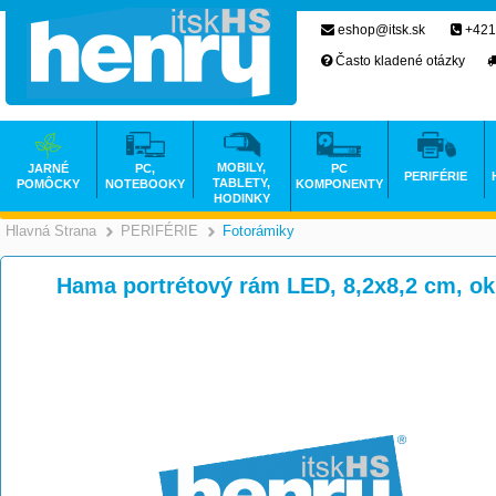
eshop@itsk.sk
+421
Často kladené otázky
MOBILY,
JARNÉ
PC,
PC
PERIFÉRIE
TABLETY,
POMÔCKY
NOTEBOOKY
KOMPONENTY
HODINKY
Hlavná Strana
PERIFÉRIE
Fotorámiky
>
>
Hama portrétový rám LED, 8,2x8,2 cm, okr