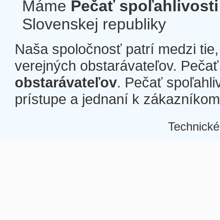
Máme
Pečať spoľahlivosti
Slovenskej republiky
Naša spoločnosť patrí medzi tie
verejných obstarávateľov. Pečať 
obstarávateľov
. Pečať spoľahli
prístupe a jednaní k zákazníkom a
Technické
Â
Â
Â