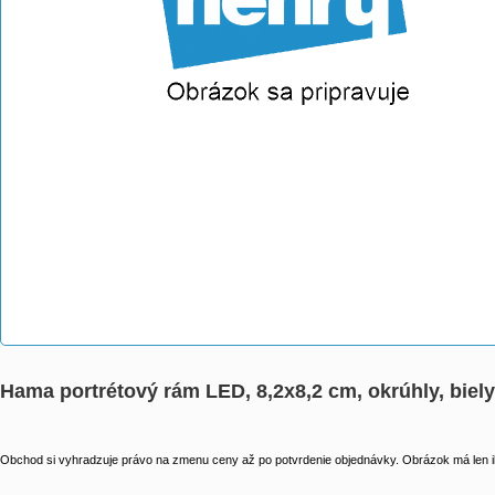
Hama portrétový rám LED, 8,2x8,2 cm, okrúhly, biel
Obchod si vyhradzuje právo na zmenu ceny až po potvrdenie objednávky. Obrázok má len il