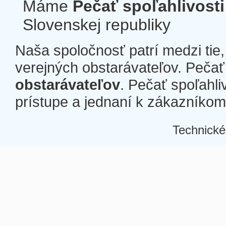
Máme
Pečať spoľahlivosti
Slovenskej republiky
Naša spoločnosť patrí medzi tie
verejných obstarávateľov. Pečať 
obstarávateľov
. Pečať spoľahli
prístupe a jednaní k zákazníkom a
Technické
Â
Â
Â