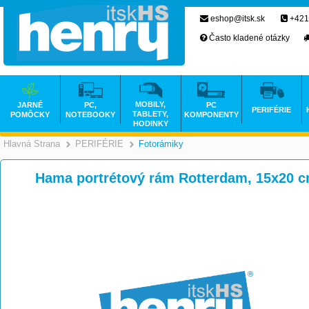
eshop@itsk.sk
+421
Často kladené otázky
MOBILY,
JARNÉ
PC,
PC
PERIFÉRIE
TABLETY,
POMÔCKY
NOTEBOOKY
KOMPONENTY
HODINKY
Hlavná Strana
PERIFÉRIE
Fotorámiky
>
>
Hama portrétový rám Rotterdam, 15x20 cm