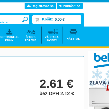
Registrovať sa
Prihlásiť sa
Košík:
0.00 €
anie >>
SOFTWARE, E-
ŠPORT,
ZÁHRADA,
NÁBYTOK
KNIHY
ZDRAVIE
HOBBY
2.61
€
bez DPH 2.12
€
do košíka