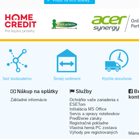
Prejsť na vrch stránky...
Sieť dodávateľov
Široký sortiment
Rýchle doručenie
Nákup na splátky
Služby
Bu
kont
Základné informácie
Ochráňte vaše zariadenia s
ESETom
Inštalácia MS Office
Servis a opravy notebookov
Predĺženie záruky
Registračné pokladne
Vlastná herná PC zostava
Výhody pre registrovaných
Mám