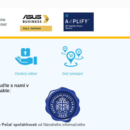
Osobný odber
Sieť predajní
ďte s nami v
akte:
e
Pečať spoľahlivosti
od Národného informačného