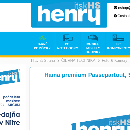
eshop@
Často k
MOBILY,
JARNÉ
PC,
PC
TABLETY,
POMÔCKY
NOTEBOOKY
KOMPONENTY
HODINKY
Hlavná Strana
ČIERNA TECHNIKA
Foto & Kamery
>
Hama premium Passepartout, S