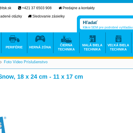
itsk.sk
+421 37 6503 908
Predajne a kontakty
ladené otázky
Sledovanie zásielky
Klikni SEM pre podrobné vyhľadáv
ČIERNA
MALÁ BIELA
VEĽKÁ BIELA
PERIFÉRIE
HERNÁ ZÓNA
TECHNIKA
TECHNIKA
TECHNIKA
Foto Video Príslušenstvo
>
>
now, 18 x 24 cm - 11 x 17 cm