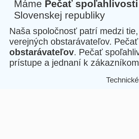
Máme
Pečať spoľahlivosti
Slovenskej republiky
Naša spoločnosť patrí medzi tie
verejných obstarávateľov. Pečať 
obstarávateľov
. Pečať spoľahli
prístupe a jednaní k zákazníkom a
Technické
Â
Â
Â