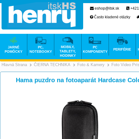
eshop@itsk.sk
+421
Často kladené otázky
MOBILY,
JARNÉ
PC,
PC
PERIFÉRIE
TABLETY,
POMÔCKY
NOTEBOOKY
KOMPONENTY
HODINKY
Hlavná Strana
ČIERNA TECHNIKA
Foto & Kamery
Foto Video Prí
>
>
Hama puzdro na fotoaparát Hardcase Colo