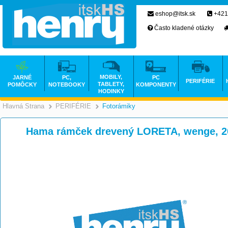
eshop@itsk.sk
+421
Často kladené otázky
MOBILY,
JARNÉ
PC,
PC
PERIFÉRIE
TABLETY,
POMÔCKY
NOTEBOOKY
KOMPONENTY
HODINKY
Hlavná Strana
PERIFÉRIE
Fotorámiky
>
>
Hama rámček drevený LORETA, wenge, 2