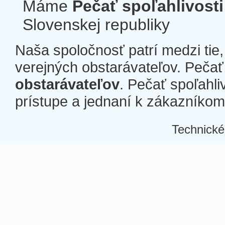
Máme
Pečať spoľahlivosti
Slovenskej republiky
Naša spoločnosť patrí medzi tie
verejných obstarávateľov. Pečať 
obstarávateľov
. Pečať spoľahli
prístupe a jednaní k zákazníkom a
Technické
Â
Â
Â