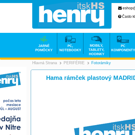
eshop@
Často k
MOBILY,
JARNÉ
PC,
PC
TABLETY,
POMÔCKY
NOTEBOOKY
KOMPONENTY
HODINKY
Hlavná Strana
PERIFÉRIE
Fotorámiky
>
>
Hama rámček plastový MADRID