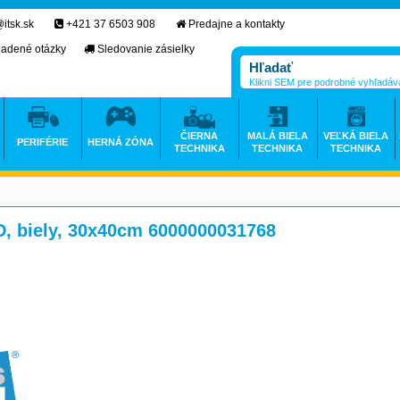
itsk.sk
+421 37 6503 908
Predajne a kontakty
ladené otázky
Sledovanie zásielky
Klikni SEM pre podrobné vyhľadáv
ČIERNA
MALÁ BIELA
VEĽKÁ BIELA
PERIFÉRIE
HERNÁ ZÓNA
TECHNIKA
TECHNIKA
TECHNIKA
, biely, 30x40cm 6000000031768