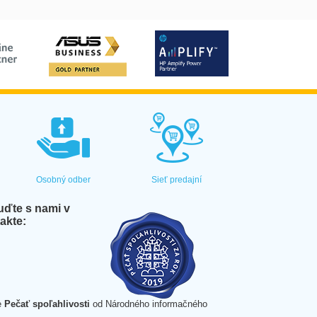
Osobný odber
Sieť predajní
ďte s nami v
akte:
e
Pečať spoľahlivosti
od Národného informačného