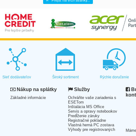
Prejsť na vrch stránky...
Sieť dodávateľov
Široký sortiment
Rýchle doručenie
Nákup na splátky
Služby
Bu
kont
Základné informácie
Ochráňte vaše zariadenia s
ESETom
Inštalácia MS Office
Servis a opravy notebookov
Predĺženie záruky
Registračné pokladne
Vlastná herná PC zostava
Výhody pre registrovaných
Mám