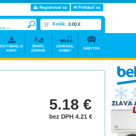
Registrovať sa
Prihlásiť sa
Košík:
0.00 €
anie >>
SOFTWARE, E-
ŠPORT,
ZÁHRADA,
NÁBYTOK
KNIHY
ZDRAVIE
HOBBY
5.18
€
bez DPH 4.21
€
do košíka