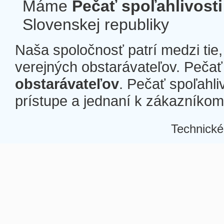
Máme
Pečať spoľahlivosti
Slovenskej republiky
Naša spoločnosť patrí medzi tie
verejných obstarávateľov. Pečať 
obstarávateľov
. Pečať spoľahli
prístupe a jednaní k zákazníkom a
Technické
Â
Â
Â