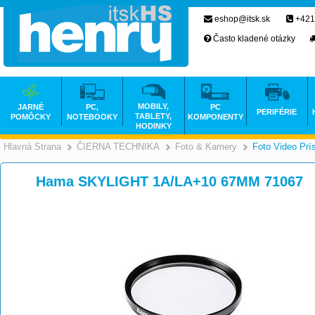
eshop@itsk.sk
+421
Často kladené otázky
MOBILY,
JARNÉ
PC,
PC
PERIFÉRIE
TABLETY,
POMÔCKY
NOTEBOOKY
KOMPONENTY
HODINKY
Hlavná Strana
ČIERNA TECHNIKA
Foto & Kamery
Foto Video Prí
>
>
Hama SKYLIGHT 1A/LA+10 67MM 71067