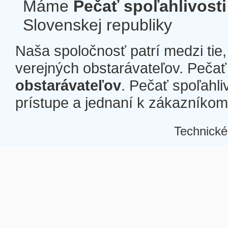
Máme
Pečať spoľahlivosti
Slovenskej republiky
Naša spoločnosť patrí medzi tie
verejných obstarávateľov. Pečať 
obstarávateľov
. Pečať spoľahli
prístupe a jednaní k zákazníkom a
Technické
Â
Â
Â