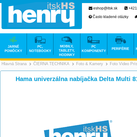
eshop@itsk.sk
+421
Často kladené otázky
MOBILY,
JARNÉ
PC,
PC
PERIFÉRIE
TABLETY,
POMÔCKY
NOTEBOOKY
KOMPONENTY
HODINKY
Hlavná Strana
ČIERNA TECHNIKA
Foto & Kamery
Foto Video Prí
>
>
Hama univerzálna nabíjačka Delta Multi 