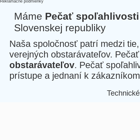
Reklamačné podmienky
Máme
Pečať spoľahlivosti
Slovenskej republiky
Naša spoločnosť patrí medzi tie
verejných obstarávateľov. Pečať 
obstarávateľov
. Pečať spoľahli
prístupe a jednaní k zákazníkom a
Technické
Â
Â
Â