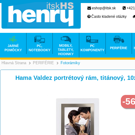
eshop@itsk.sk
+421
Často kladené otázky
MOBILY,
JARNÉ
PC,
PC
PERIFÉRIE
TABLETY,
POMÔCKY
NOTEBOOKY
KOMPONENTY
HODINKY
Hlavná Strana
PERIFÉRIE
Fotorámiky
>
>
Hama Valdez portrétový rám, titánový, 1
-5