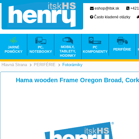
eshop@itsk.sk
+421
Často kladené otázky
MOBILY,
JARNÉ
PC,
PC
PERIFÉRIE
TABLETY,
POMÔCKY
NOTEBOOKY
KOMPONENTY
HODINKY
Hlavná Strana
PERIFÉRIE
Fotorámiky
>
>
Hama wooden Frame Oregon Broad, Cork,