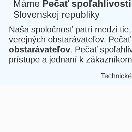
Máme
Pečať spoľahlivosti
Slovenskej republiky
Naša spoločnosť patrí medzi tie
verejných obstarávateľov. Pečať 
obstarávateľov
. Pečať spoľahli
prístupe a jednaní k zákazníkom a
Technické
Â
Â
Â