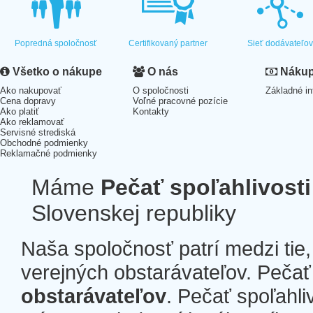
Popredná spoločnosť
Certifikovaný partner
Sieť dodávateľo
Všetko o nákupe
O nás
Nákup 
Ako nakupovať
O spoločnosti
Základné in
Cena dopravy
Voľné pracovné pozície
Ako platiť
Kontakty
Ako reklamovať
Servisné strediská
Obchodné podmienky
Reklamačné podmienky
Máme
Pečať spoľahlivosti
Slovenskej republiky
Naša spoločnosť patrí medzi tie
verejných obstarávateľov. Pečať 
obstarávateľov
. Pečať spoľahli