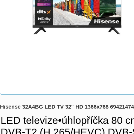
Hisense 32A4BG LED TV 32" HD 1366x768 6942147
LED televize•úhlopříčka 80 
DVB-T2 (H.265/HEVC),DVB-S