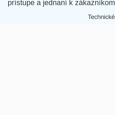
prístupe a jednaní k zákazníkom a
Technické
Â
Â
Â