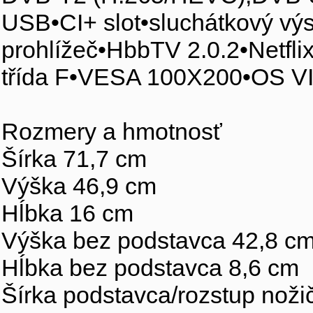
USB•CI+ slot•sluchátkový v
prohlížeč•HbbTV 2.0.2•Netfl
třída F•VESA 100X200•OS V
Rozmery a hmotnosť
Šírka 71,7 cm
Výška 46,9 cm
Hĺbka 16 cm
Výška bez podstavca 42,8 c
Hĺbka bez podstavca 8,6 cm
Šírka podstavca/rozstup noži