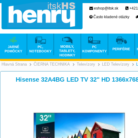
eshop@itsk.sk
+421
Často kladené otázky
MOBILY,
JARNÉ
PC,
PC
PERIFÉRIE
TABLETY,
POMÔCKY
NOTEBOOKY
KOMPONENTY
HODINKY
Hlavná Strana
ČIERNA TECHNIKA
Televízory
LED Televízory
>
>
>
Hisense 32A4BG LED TV 32" HD 1366x76