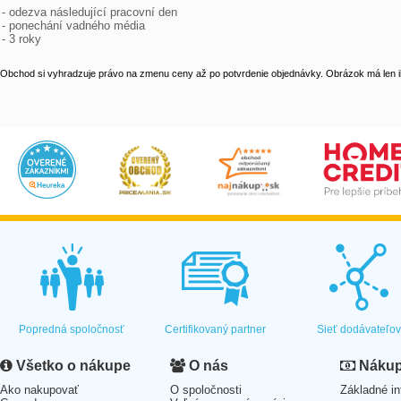
- odezva následující pracovní den

- ponechání vadného média

- 3 roky
Obchod si vyhradzuje právo na zmenu ceny až po potvrdenie objednávky. Obrázok má len il
Popredná spoločnosť
Certifikovaný partner
Sieť dodávateľo
Všetko o nákupe
O nás
Nákup 
Ako nakupovať
O spoločnosti
Základné in