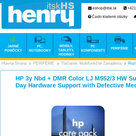
eshop@itsk.sk
+421
Často kladené otázky
MOBILY,
JARNÉ
PC,
PC
PERIFÉRIE
TABLETY,
POMÔCKY
NOTEBOOKY
KOMPONENTY
HODINKY
Hlavná Strana
PERIFÉRIE
Tlačiarne, Multifunkčné Zariadenia
Rozš
>
>
HP 3y Nbd + DMR Color LJ M552/3 HW Sup
Day Hardware Support with Defective M