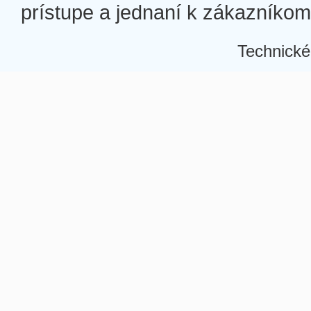
prístupe a jednaní k zákazníkom a
Technické
Â
Â
Â