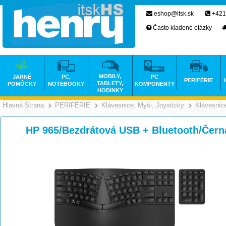
eshop@itsk.sk
+421
Často kladené otázky
MOBILY,
JARNÉ
PC,
PC
PERIFÉRIE
TABLETY,
POMÔCKY
NOTEBOOKY
KOMPONENTY
HODINKY
Hlavná Strana
PERIFÉRIE
Klávesnice, Myši, Joysticky
Klávesnic
>
>
HP 965/Bezdrátová USB + Bluetooth/Če