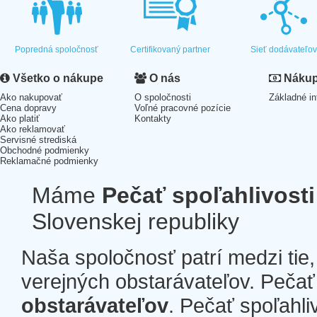
Popredná spoločnosť
Certifikovaný partner
Sieť dodávateľo
Všetko o nákupe
O nás
Nákup 
Ako nakupovať
O spoločnosti
Základné in
Cena dopravy
Voľné pracovné pozície
Ako platiť
Kontakty
Ako reklamovať
Servisné strediská
Obchodné podmienky
Reklamačné podmienky
Máme
Pečať spoľahlivosti
Slovenskej republiky
Naša spoločnosť patrí medzi tie
verejných obstarávateľov. Pečať 
obstarávateľov
. Pečať spoľahli