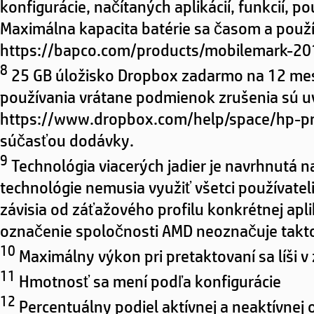
konfigurácie, načítaných aplikácií, funkcií, 
Maximálna kapacita batérie sa časom a použí
https://bapco.com/products/mobilemark-20
8
25 GB úložisko Dropbox zadarmo na 12 mes
používania vrátane podmienok zrušenia sú 
https://www.dropbox.com/help/space/hp-promo
súčasťou dodávky.
9
Technológia viacerých jadier je navrhnutá 
technológie nemusia využiť všetci používateli
závisia od záťažového profilu konkrétnej apli
označenie spoločnosti AMD neoznačuje takto
10
Maximálny výkon pri pretaktovaní sa líši v
11
Hmotnosť sa mení podľa konfigurácie
12
Percentuálny podiel aktívnej a neaktívnej 