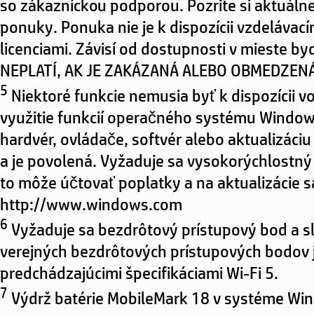
so zákazníckou podporou. Pozrite si aktuáln
ponuky. Ponuka nie je k dispozícii vzdeláva
licenciami. Závisí od dostupnosti v mieste b
NEPLATÍ, AK JE ZAKÁZANÁ ALEBO OBMEDZEN
5
Niektoré funkcie nemusia byť k dispozícii 
využitie funkcií operačného systému Wind
hardvér, ovládače, softvér alebo aktualizác
a je povolená. Vyžaduje sa vysokorýchlostný 
to môže účtovať poplatky a na aktualizácie 
http://www.windows.com
6
Vyžaduje sa bezdrôtový prístupový bod a sl
verejných bezdrôtových prístupových bodov j
predchádzajúcimi špecifikáciami Wi-Fi 5.
7
Výdrž batérie MobileMark 18 v systéme Wind