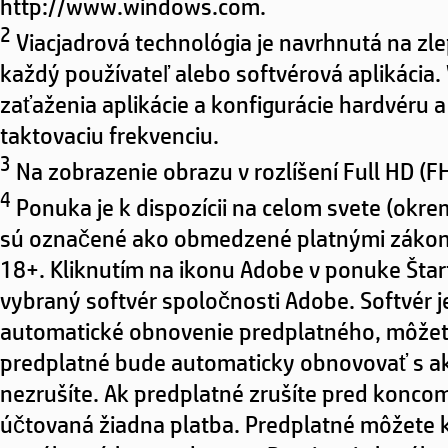
http://www.windows.com.
2
Viacjadrová technológia je navrhnutá na zl
každý používateľ alebo softvérová aplikácia. 
zaťaženia aplikácie a konfigurácie hardvéru
taktovaciu frekvenciu.
3
Na zobrazenie obrazu v rozlíšení Full HD (F
4
Ponuka je k dispozícii na celom svete (okrem
sú označené ako obmedzené platnými zákonmi
18+. Kliknutím na ikonu Adobe v ponuke Šta
vybraný softvér spoločnosti Adobe. Softvér j
automatické obnovenie predplatného, môžete 
predplatné bude automaticky obnovovať s a
nezrušíte. Ak predplatné zrušíte pred kon
účtovaná žiadna platba. Predplatné môžete 