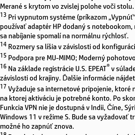
Merané s krytom vo zvislej polohe voči stolu.
13
Pri vypnutom systéme (príkazom „Vypnúť“)
používať adaptér HP dodaný s notebookom, ni
sa nabíjanie spomalí na normálnu rýchlosť.
14
Rozmery sa líšia v závislosti od konfigurác
15
Podpora pre MU-MIMO; Moderný pohotovost
16
®
Na základe registrácie U.S. EPEAT
v súlad
závislosti od krajiny. Ďalšie informácie nájd
17
Vyžaduje sa internetové pripojenie, ktoré 
na ktorej aktiváciu je potrebné konto. Po s
Funkcia VPN nie je dostupná v Indii, Číne, Sý
Windows 11 v režime S. Bude sa vyžadovať tr
možné ho zapnúť znova.
18