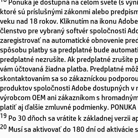
Ponuka je dostupná na celom svete (s výni
ktoré sú príslušnými zákonmi alebo predpis
veku nad 18 rokov. Kliknutím na ikonu Adob
členstvo pre vybraný softvér spoločnosti Ado
zaregistrovať na automatické obnovenie predp
spôsobu platby sa predplatné bude automati
predplatné nezrušíte. Ak predplatné zruší
vám účtovaná žiadna platba. Predplatné môž
skontaktovaním sa so zákazníckou podporou. 
produktov spoločnosti Adobe dostupných v rám
výrobcom OEM ani zákazníkom s hromadnými l
platiť aj ďalšie zmluvné podmienky. PONU
19
Po 30 dňoch sa vrátite k základnej verzii a
20
Musí sa aktivovať do 180 dní od aktiváci