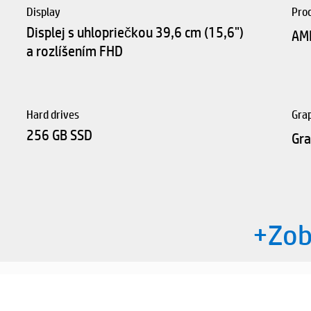
Display
Pro
Displej s uhlopriečkou 39,6 cm (15,6")
AM
a rozlíšením FHD
Hard drives
Gra
256 GB SSD
Gra
+Zobr