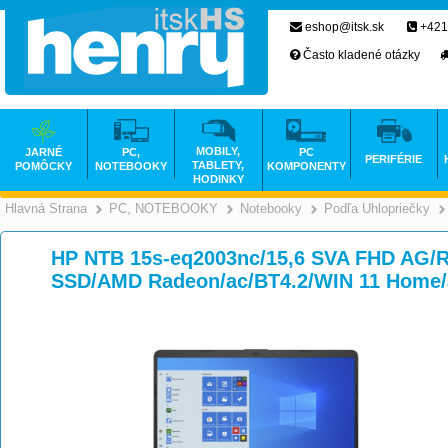
eshop@itsk.sk
+421
Často kladené otázky
MOBILY,
JARNÉ
PC,
PC
PERIFÉRIE
TABLETY,
POMÔCKY
NOTEBOOKY
KOMPONENTY
HODINKY
Hlavná Strana
PC, NOTEBOOKY
Notebooky
Podľa Uhlopriečky
>
>
>
HP NTB 15s-eq2003nc/15,6 SVA FHD AG/
SSD/AMD Radeon/ac/BT4.2/WIN 11 Home