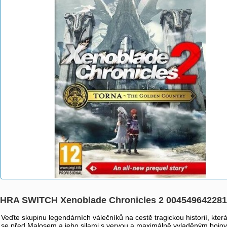
HRA SWITCH Xenoblade Chronicles 2 00454964228
Veďte skupinu legendárních válečníků na cestě tragickou historií, kter
se před Malosem a jeho silami s vervou a maximálně vyladěným bojo