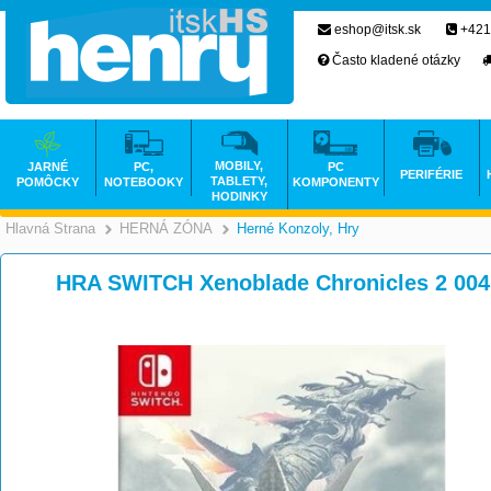
eshop@itsk.sk
+421
Často kladené otázky
MOBILY,
JARNÉ
PC,
PC
PERIFÉRIE
TABLETY,
POMÔCKY
NOTEBOOKY
KOMPONENTY
HODINKY
Hlavná Strana
HERNÁ ZÓNA
Herné Konzoly, Hry
>
>
HRA SWITCH Xenoblade Chronicles 2 00