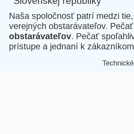
Slovenskej republiky
Naša spoločnosť patrí medzi tie
verejných obstarávateľov. Pečať 
obstarávateľov
. Pečať spoľahli
prístupe a jednaní k zákazníkom a
Technické
Â
Â
Â