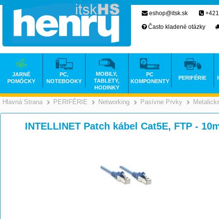
eshop@itsk.sk
+421
Často kladené otázky
MOBILY,
JARNÉ
PC,
PC
PERIFÉRIE
TABLETY,
POMÔCKY
NOTEBOOKY
KOMPONENTY
HODINKY
Hlavná Strana
PERIFÉRIE
Networking
Pasívne Prvky
Metalick
>
>
>
INTELLINET Patch kábel Cat5E, FTP - 10