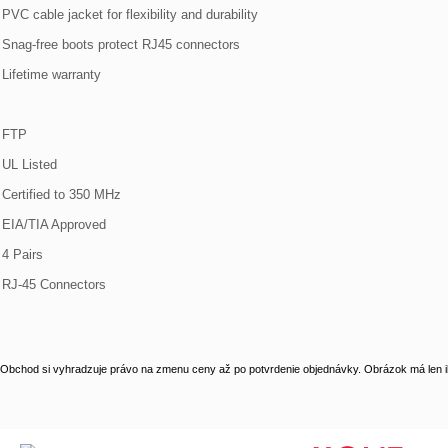
PVC cable jacket for flexibility and durability
Snag-free boots protect RJ45 connectors
Lifetime warranty
FTP
UL Listed
Certified to 350 MHz
EIA/TIA Approved
4 Pairs
RJ-45 Connectors
Obchod si vyhradzuje právo na zmenu ceny až po potvrdenie objednávky. Obrázok má len il