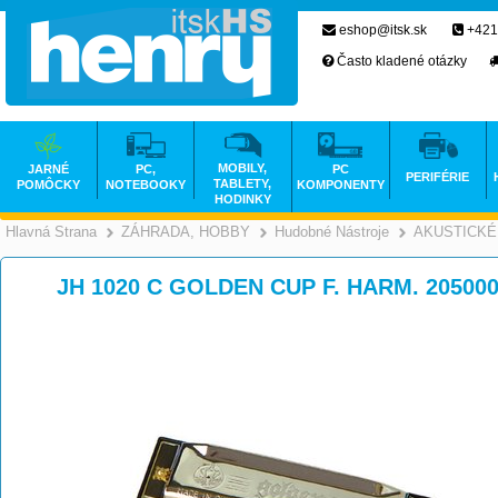
eshop@itsk.sk
+421
Často kladené otázky
MOBILY,
JARNÉ
PC,
PC
PERIFÉRIE
TABLETY,
POMÔCKY
NOTEBOOKY
KOMPONENTY
HODINKY
Hlavná Strana
ZÁHRADA, HOBBY
Hudobné Nástroje
AKUSTICKÉ
>
>
JH 1020 C GOLDEN CUP F. HARM. 20500