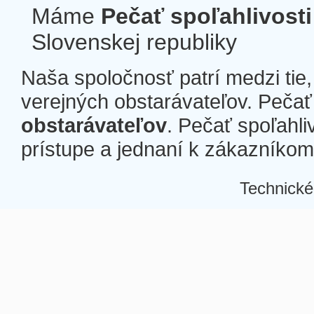
Máme
Pečať spoľahlivosti
Slovenskej republiky
Naša spoločnosť patrí medzi tie
verejných obstarávateľov. Pečať 
obstarávateľov
. Pečať spoľahli
prístupe a jednaní k zákazníkom a
Technické
Â
Â
Â