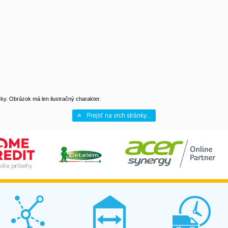
y. Obrázok má len ilustračný charakter.
Prejsť na vrch stránky...