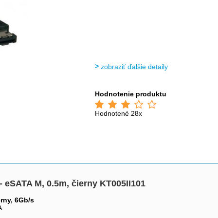
zobraziť ďalšie detaily
Hodnotenie produktu
Hodnotené 28x
 eSATA M, 0.5m, čierny KT005II101
rny, 6Gb/s
A.