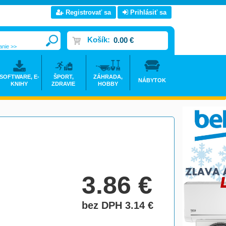
Registrovať sa
Prihlásiť sa
Košík:
0.00 €
anie >>
SOFTWARE, E-
ŠPORT,
ZÁHRADA,
NÁBYTOK
KNIHY
ZDRAVIE
HOBBY
3.86
€
bez DPH 3.14
€