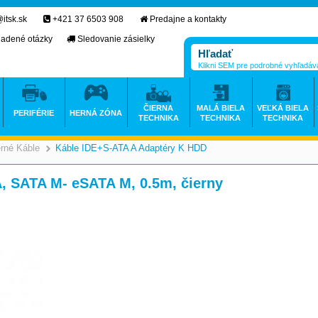
itsk.sk
+421 37 6503 908
Predajne a kontakty
ladené otázky
Sledovanie zásielky
Klikni SEM pre podrobné vyhľadáv
ČIERNA
MALÁ BIELA
VEĽKÁ BIELA
PERIFÉRIE
HERNÁ ZÓNA
TECHNIKA
TECHNIKA
TECHNIKA
erné Káble
Káble IDE+S-ATA A Adaptéry K HDD
>
>
, SATA M- eSATA M, 0.5m, čierny