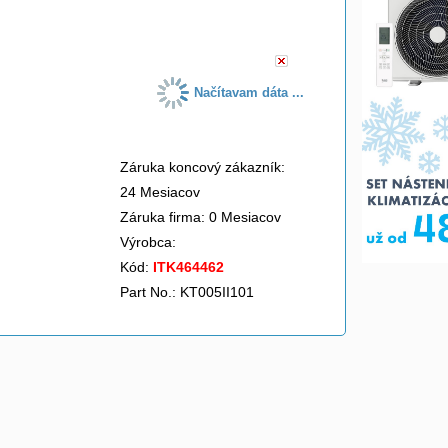
do košíka
Načítavam dáta ...
Záruka koncový zákazník:
24 Mesiacov
Záruka firma: 0 Mesiacov
Výrobca:
Kód:
ITK464462
Part No.: KT005II101