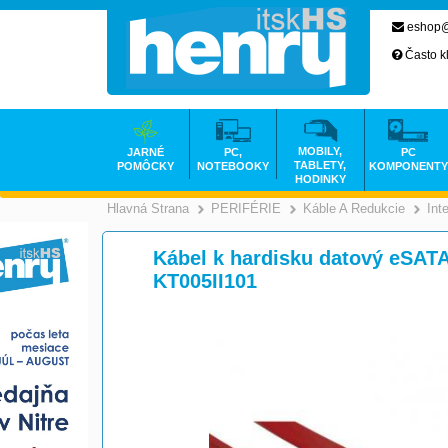
eshop@
Často k
MOBILY,
JARNÉ
PC,
PC
TABLETY,
POMÔCKY
NOTEBOOKY
KOMPONENTY
HODINKY
Hlavná Strana
PERIFÉRIE
Káble A Redukcie
Int
>
>
Kábel k hardisku datový eSATA
KT005II101