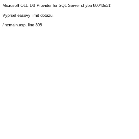
Microsoft OLE DB Provider for SQL Server
chyba 80040e31'
Vypršel èasový limit dotazu.
/incmain.asp
, line 308