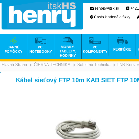
eshop@itsk.sk
+421
Často kladené otázky
MOBILY,
JARNÉ
PC,
PC
PERIFÉRIE
TABLETY,
POMÔCKY
NOTEBOOKY
KOMPONENTY
HODINKY
Hlavná Strana
ČIERNA TECHNIKA
Satelitná Technika
LNB Konver
>
>
Kábel sieťový FTP 10m KAB SIET FTP 10