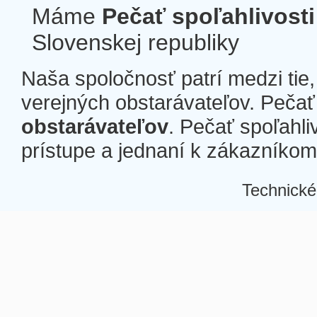
Máme
Pečať spoľahlivosti
Slovenskej republiky
Naša spoločnosť patrí medzi tie
verejných obstarávateľov. Pečať 
obstarávateľov
. Pečať spoľahli
prístupe a jednaní k zákazníkom a
Technické
Â
Â
Â