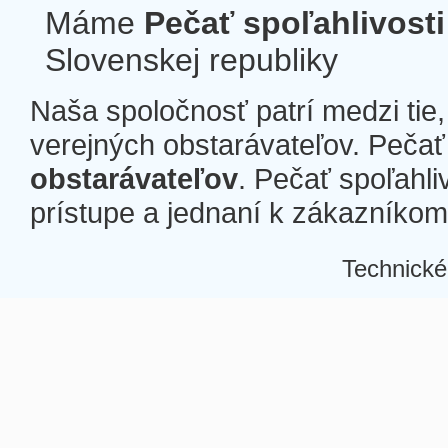
Máme
Pečať spoľahlivosti
Slovenskej republiky
Naša spoločnosť patrí medzi tie
verejných obstarávateľov. Pečať 
obstarávateľov
. Pečať spoľahli
prístupe a jednaní k zákazníkom a
Technické
Â
Â
Â