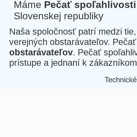
Máme
Pečať spoľahlivosti
Slovenskej republiky
Naša spoločnosť patrí medzi tie
verejných obstarávateľov. Pečať 
obstarávateľov
. Pečať spoľahli
prístupe a jednaní k zákazníkom a
Technické
Â
Â
Â