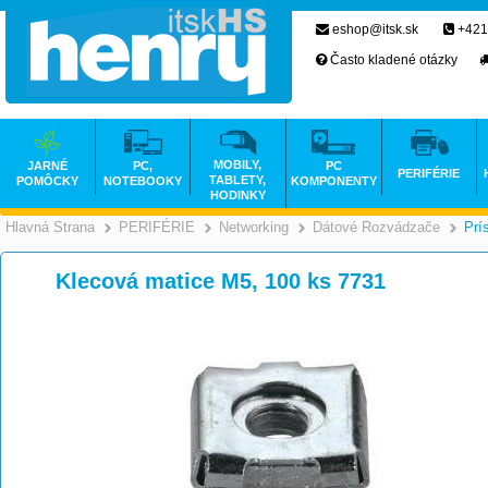
eshop@itsk.sk
+421
Často kladené otázky
MOBILY,
JARNÉ
PC,
PC
PERIFÉRIE
TABLETY,
POMÔCKY
NOTEBOOKY
KOMPONENTY
HODINKY
Hlavná Strana
PERIFÉRIE
Networking
Dátové Rozvádzače
Prí
>
>
>
Klecová matice M5, 100 ks 7731