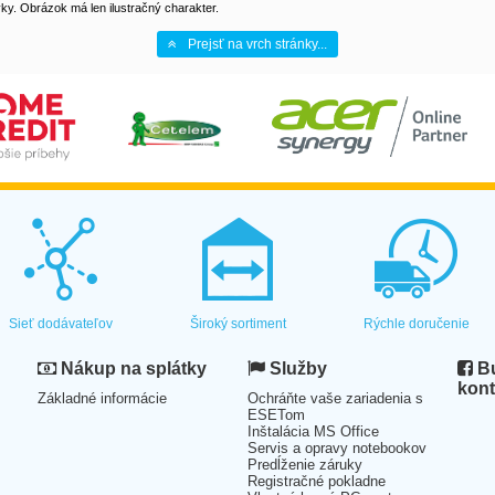
y. Obrázok má len ilustračný charakter.
Prejsť na vrch stránky...
Sieť dodávateľov
Široký sortiment
Rýchle doručenie
Nákup na splátky
Služby
Bu
kont
Základné informácie
Ochráňte vaše zariadenia s
ESETom
Inštalácia MS Office
Servis a opravy notebookov
Predĺženie záruky
Registračné pokladne