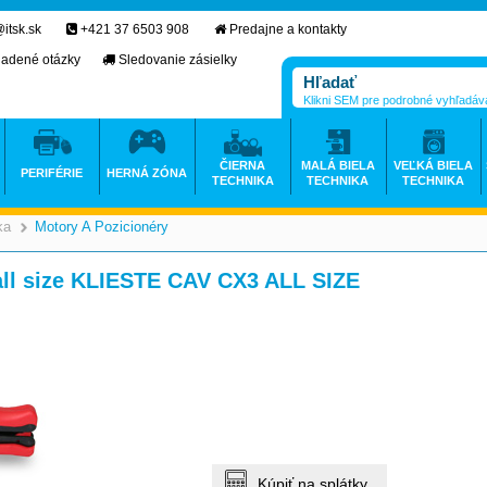
itsk.sk
+421 37 6503 908
Predajne a kontakty
ladené otázky
Sledovanie zásielky
Klikni SEM pre podrobné vyhľadáv
ČIERNA
MALÁ BIELA
VEĽKÁ BIELA
PERIFÉRIE
HERNÁ ZÓNA
TECHNIKA
TECHNIKA
TECHNIKA
ka
Motory A Pozicionéry
>
>
all size KLIESTE CAV CX3 ALL SIZE
Kúpiť na splátky.