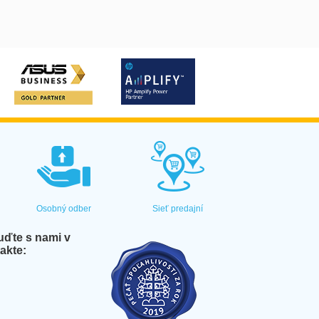
Osobný odber
Sieť predajní
ďte s nami v
akte: