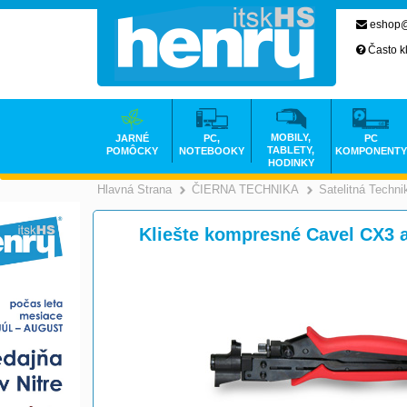
eshop@
Často k
MOBILY,
JARNÉ
PC,
PC
TABLETY,
POMÔCKY
NOTEBOOKY
KOMPONENTY
HODINKY
Hlavná Strana
ČIERNA TECHNIKA
Satelitná Techni
>
Kliešte kompresné Cavel CX3 