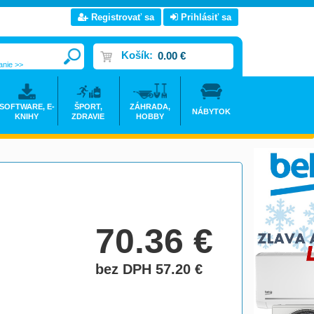
Registrovať sa
Prihlásiť sa
Košík:
0.00 €
anie >>
SOFTWARE, E-
ŠPORT,
ZÁHRADA,
NÁBYTOK
KNIHY
ZDRAVIE
HOBBY
70.36
€
bez DPH 57.20
€
do košíka