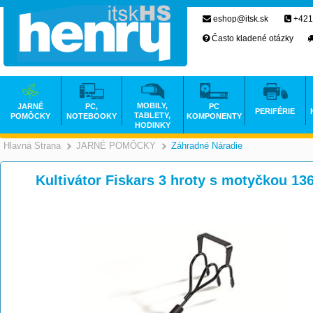
eshop@itsk.sk
+421
Často kladené otázky
MOBILY,
JARNÉ
PC,
PC
PERIFÉRIE
TABLETY,
POMÔCKY
NOTEBOOKY
KOMPONENTY
HODINKY
Hlavná Strana
JARNÉ POMÔCKY
Záhradné Náradie
>
>
Kultivátor Fiskars 3 hroty s motyčkou 13