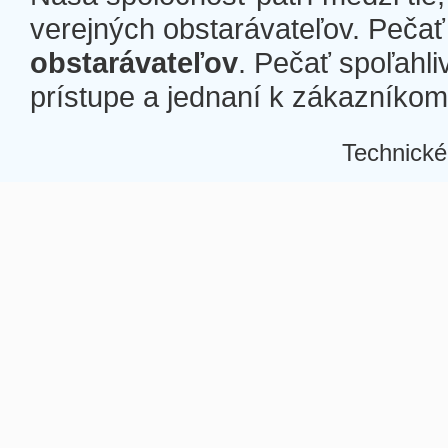
verejných obstarávateľov. Pečať 
obstarávateľov
. Pečať spoľahli
prístupe a jednaní k zákazníkom a
Technické
Â
Â
Â