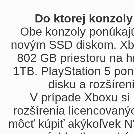
Do ktorej konzoly
Obe konzoly ponúkajú 
novým SSD diskom. Xbo
802 GB priestoru na hr
1TB. PlayStation 5 po
disku a rozšíren
V prípade Xboxu si 
rozšírenia licencovaný
môcť kúpiť akýkoľvek N