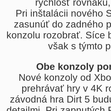
rýchlosť rovnakú
Pri inštalácii nového
zasunúť do zadného po
konzolu rozobrať. Síce b
však s týmto
Obe konzoly po
Nové konzoly od Xbo
prehrávať hry v 4K ro
závodná hra Dirt 5 bu
detailmi. Pri zapnutýc