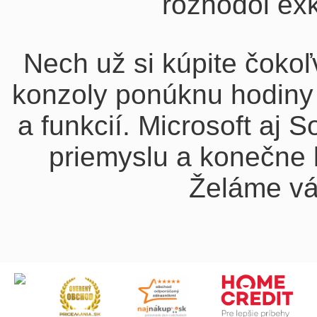
rozhodol exk
Nech už si kúpite čoko
konzoly ponúknu hodiny 
a funkcií. Microsoft aj
priemyslu a konečne k
Želáme vá