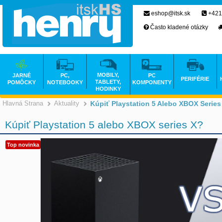
eshop@itsk.sk
+421
Často kladené otázky
MOBILY,
JARNÉ
PC,
PC
PERIFÉRIE
TABLETY,
POMÔCKY
NOTEBOOKY
KOMPONENTY
HODINKY
Hlavná Strana
Aktuality
Kúpiť Playstation 5 Alebo XBOX Series
Kúpiť Playstation 5 alebo XBOX series X?
Top novinka