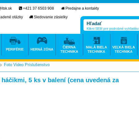
itsk.sk
+421 37 6503 908
Predajne a kontakty
ladené otázky
Sledovanie zásielky
Klikni SEM pre podrobné vyhľadáv
ČIERNA
MALÁ BIELA
VEĽKÁ BIELA
PERIFÉRIE
HERNÁ ZÓNA
TECHNIKA
TECHNIKA
TECHNIKA
Foto Video Príslušenstvo
>
>
háčikmi, 5 ks v balení (cena uvedená za