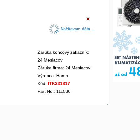
do košíka
Načítavam dáta ...
Záruka koncový zákazník:
24 Mesiacov
Záruka firma: 24 Mesiacov
Výrobca:
Hama
Kód:
ITK331817
Part No.: 111536