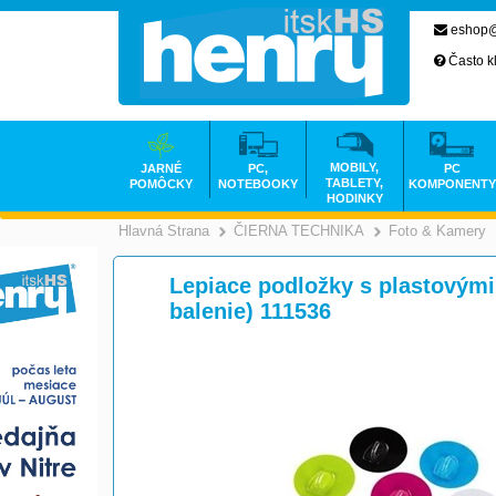
eshop@
Často k
MOBILY,
JARNÉ
PC,
PC
TABLETY,
POMÔCKY
NOTEBOOKY
KOMPONENTY
HODINKY
Hlavná Strana
ČIERNA TECHNIKA
Foto & Kamery
>
Lepiace podložky s plastovými 
balenie) 111536