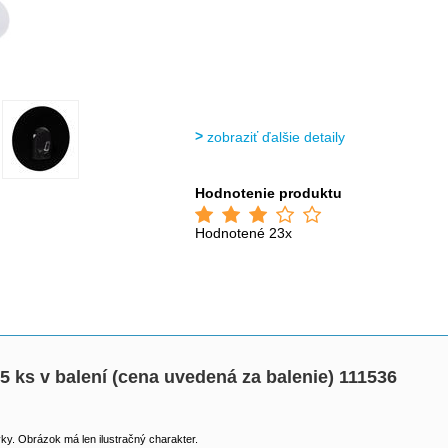
zobraziť ďalšie detaily
Hodnotenie produktu
Hodnotené 23x
5 ks v balení (cena uvedená za balenie) 111536
y. Obrázok má len ilustračný charakter.