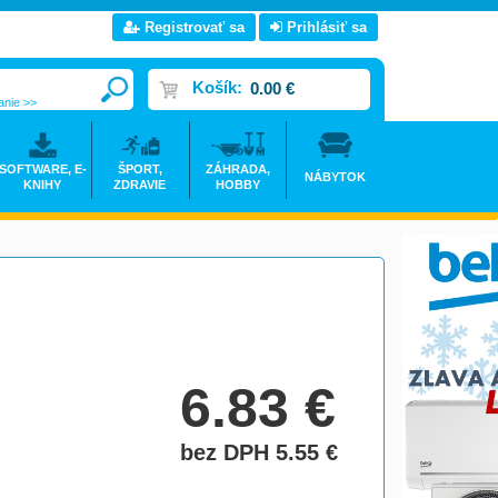
Registrovať sa
Prihlásiť sa
Košík:
0.00 €
anie >>
SOFTWARE, E-
ŠPORT,
ZÁHRADA,
NÁBYTOK
KNIHY
ZDRAVIE
HOBBY
6.83
€
bez DPH 5.55
€