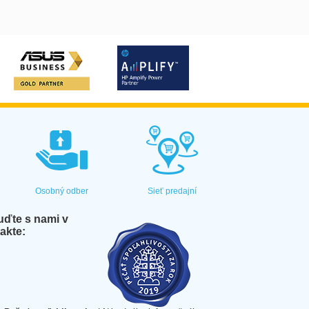
Osobný odber
Sieť predajní
ďte s nami v
akte: