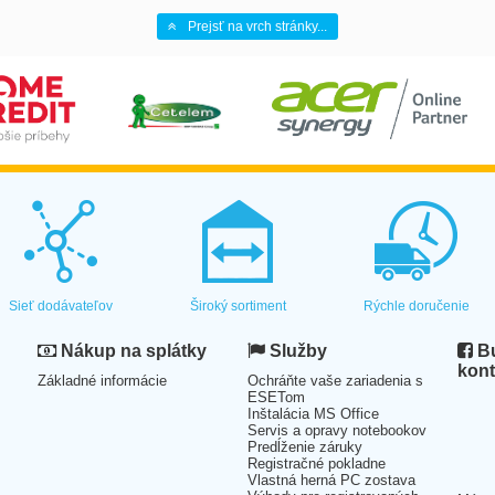
Prejsť na vrch stránky...
Sieť dodávateľov
Široký sortiment
Rýchle doručenie
Nákup na splátky
Služby
Bu
kont
Základné informácie
Ochráňte vaše zariadenia s
ESETom
Inštalácia MS Office
Servis a opravy notebookov
Predĺženie záruky
Registračné pokladne
Vlastná herná PC zostava